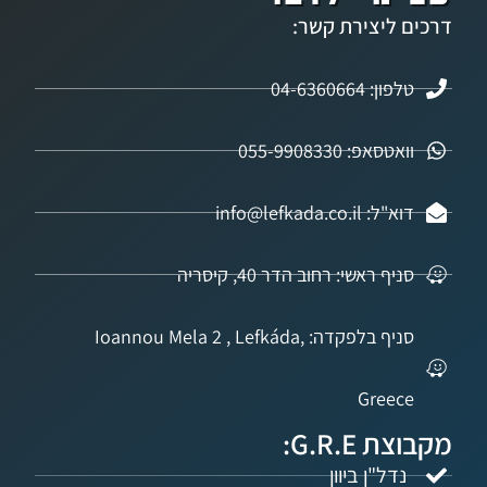
ליצירת קשר:
04-6360664
אפ: 055-9908330
info@lefkada.co.
 ראשי: רחוב הדר 40, קיסריה
סניף בלפקדה: Ioannou Mela 2 , Lefkáda,
Gree
G.R.:
ל"ן ביוון