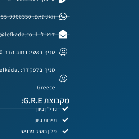
וואטסאפ: 055-9908330
דוא"ל: info@lefkada.co.il
סניף ראשי: רחוב הדר 40, קיסריה
סניף בלפקדה
Greece
מקבוצת G.R.E:
נדל"ן ביוון
תיירות ביוון
מלון בוטיק סרניטי