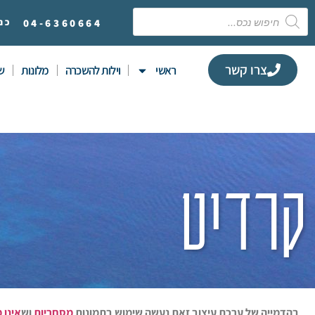
6360664
04-
כנ
צרו קשר
ראשי
וילות להשכרה
מלונות
שי
קרדיט
בהדמייה של ערכת עיצוב זאת נעשה שימוש בתמונות
מסחריות
וש
אינן 