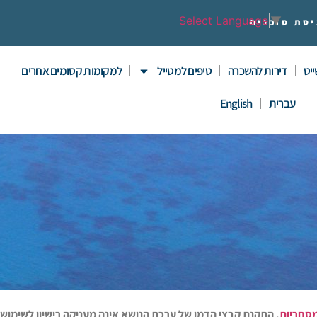
Select Language
▼
יסת סוכנים
יט
דירות להשכרה
טיפים למטייל
למקומות קסומים אחרים
עברית
English
מסחריות
. התקנת קבצי הדמו של ערכת הנושא אינה מעניקה רישיון לשימוש 