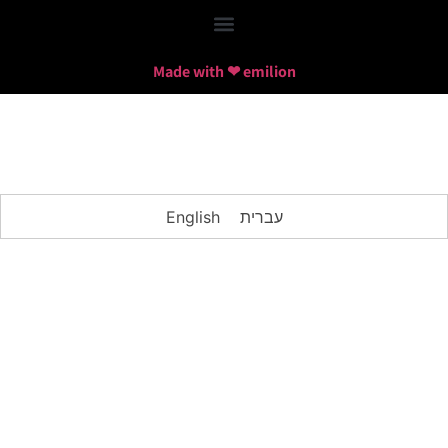
Made with ❤ emilion
עברית
English