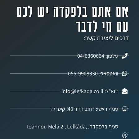
אתם בלפקדה יש לכם
מי לדבר
ליצירת קשר:
04-6360664
אפ: 055-9908330
info@lefkada.co.
 ראשי: רחוב הדר 40, קיסריה
סניף בלפקדה: Ioannou Mela 2 , Lefkáda,