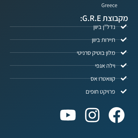
Gree
G.R.:
ל"ן ביוון
ירות ביוון
ון בוטיק סרניטי
לה אגפי
ואטרו אס
ויקט חופים