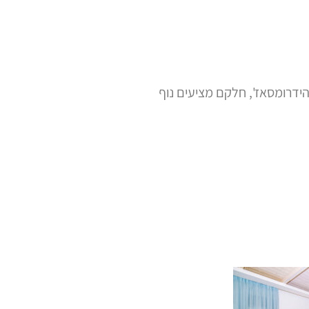
 של Coco-Mat וכוללות תאי מקלחת עם סילוני הידרומסאז', חלקם מציעים נוף