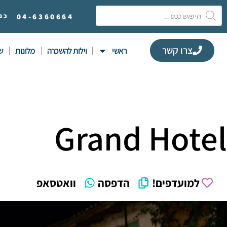
6360664
04-
כנ
צרו קשר
ראשי
וילות להשכרה
מלונות
שי
Grand Hotel
למועדפים!
הדפסה
וואטסאפ