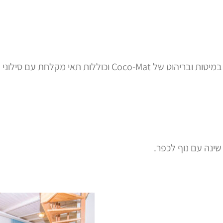
הם כוללים: מקרר, קומקום חשמלי, רוב היחידות שלנו מצוידות במיטות ובריהוט