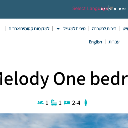
Select Language
▼
יסת סוכנים
יט
דירות להשכרה
טיפים למטייל
למקומות קסומים אחרים
עברית
English
elody One bed
1
1
2-4