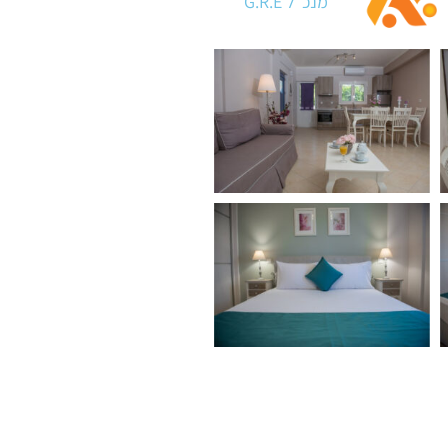
מנכ״ל G.R.E