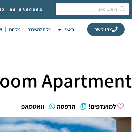
6360664
04-
כנ
צרו קשר
ראשי
וילות להשכרה
מלונות
שי
room Apartment
למועדפים!
הדפסה
וואטסאפ