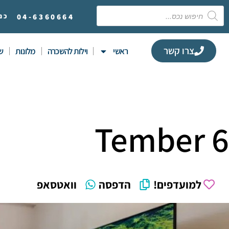
6360664
04-
כנ
צרו קשר
ראשי
וילות להשכרה
מלונות
שי
Tember 6
למועדפים!
הדפסה
וואטסאפ