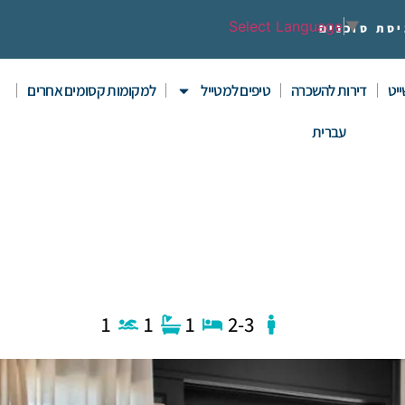
Select Language
▼
יסת סוכנים
יט
דירות להשכרה
טיפים למטייל
למקומות קסומים אחרים
עברית
1
1
1
2-3