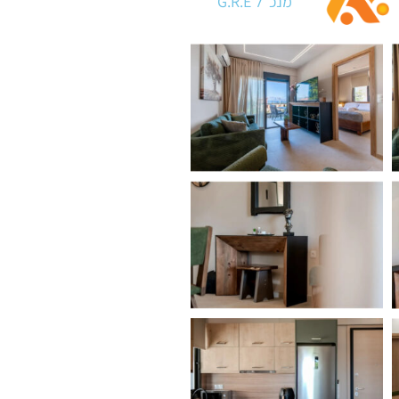
מנכ״ל G.R.E