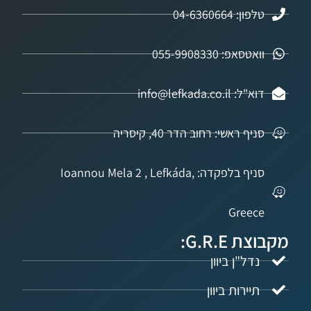
04-6360664
אפ: 055-9908330
info@lefkada.co.
 ראשי: רחוב הדר 40, קיסריה
סניף בלפקדה: Ioannou Mela 2 , Lefkáda,
Gree
G.R.:
ל"ן ביוון
ירות ביוון