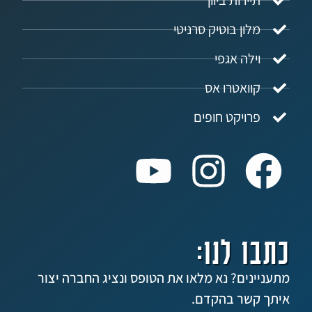
ירות ביוון
ון בוטיק סרניטי
לה אגפי
ואטרו אס
ויקט חופים
 לנו:
ים? נא מלאו את הטופס ונציג החברה יצור
שר בהקדם.