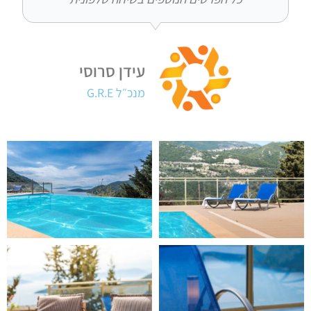
עידן סרוסי
מנכ״ל G.R.E