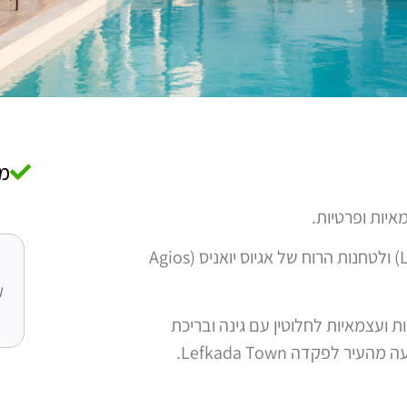
מת
מתחם וילות המשקיף ללגונת לפקדה (Lefkada Lagoon) ולטחנות הרוח של אגיוס יואניס (Agios
ו
לות פרטיות ועצמאיות לחלוטין עם גינה ובריכת