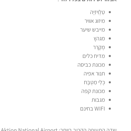
טֵלֶוִיזִיָה
מיזוג אוויר
מייבש שיער
מגהץ
מְקָרֵר
מדיח כלים
מכונת כביסה
תנור אפיה
כְּלֵי מִטְבָּח
מכונת קפה
מגבות
WIFI בחינם
שדה התעופה הקרוב ביותר: Aktion National Airport