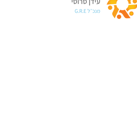
עידן סרוסי
מנכ״ל G.R.E