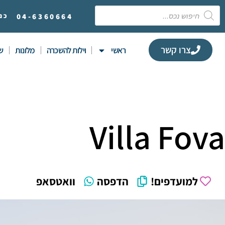
6360664
04-
כנ
צרו קשר
ראשי
וילות להשכרה
מלונות
שי
Villa Fova
למועדפים!
הדפסה
וואטסאפ