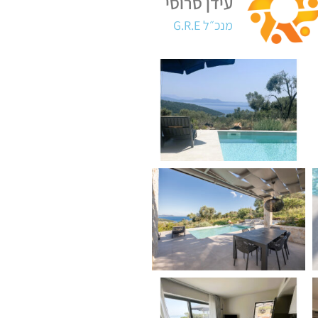
עידן סרוסי
מנכ״ל G.R.E