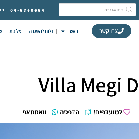
6360664
04-
כנ
צרו קשר
ראשי
וילות להשכרה
מלונות
שי
Villa Megi D
למועדפים!
הדפסה
וואטסאפ