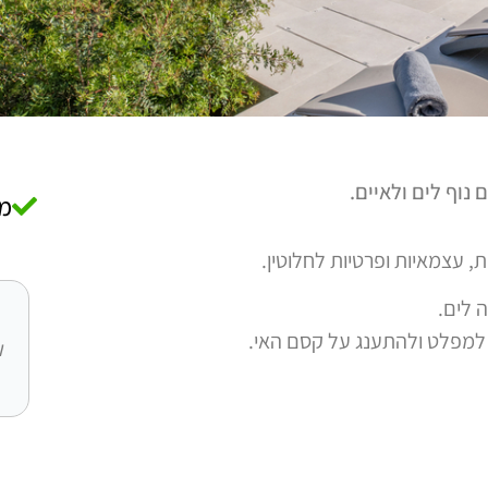
נוף לים ולאיים.
מת
ה לים.
למפלט ולהתענג על קסם האי.
ו