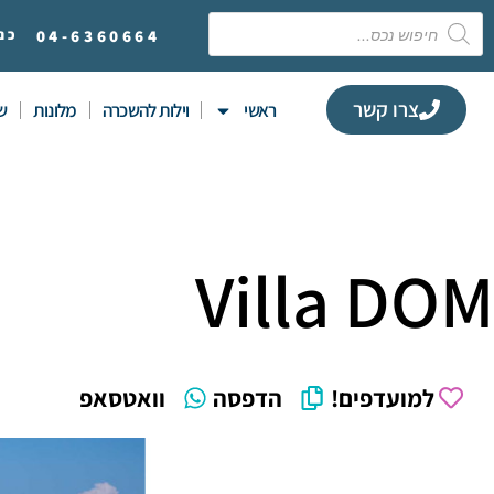
6360664
04-
כנ
צרו קשר
ראשי
וילות להשכרה
מלונות
שי
Villa DOM
למועדפים!
הדפסה
וואטסאפ