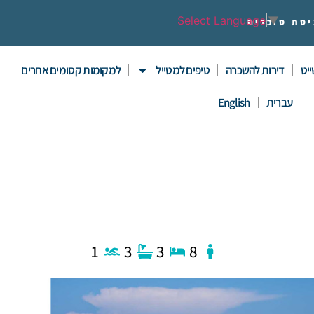
Select Language
▼
יסת סוכנים
יט
דירות להשכרה
טיפים למטייל
למקומות קסומים אחרים
עברית
English
1
3
3
8