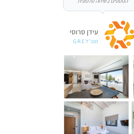
הנוספים בשיחה טלפונית
עידן סרוסי
מנכ״ל G.R.E