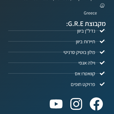
Gree
G.R.:
ל"ן ביוון
ירות ביוון
ון בוטיק סרניטי
לה אגפי
ואטרו אס
ויקט חופים