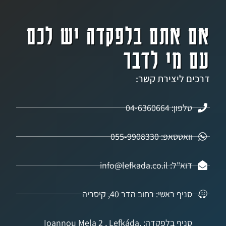
אתם בלפקדה יש לכם
מי לדבר
ליצירת קשר:
04-6360664
אפ: 055-9908330
info@lefkada.co.
 ראשי: רחוב הדר 40, קיסריה
סניף בלפקדה: Ioannou Mela 2 , Lefkáda,