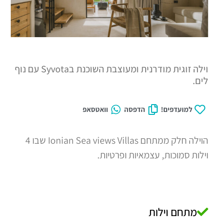
וילה זוגית מודרנית ומעוצבת השוכנת בSyvota עם נוף
דפים!
הדפסה
וואטסאפ
הוילה חלק ממתחם Ionian Sea views Villas שבו 4
כות, עצמאיות ופרטיות.
 וילות