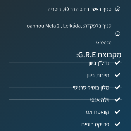
 ראשי: רחוב הדר 40, קיסריה
סניף בלפקדה: Ioannou Mela 2 , Lefkáda,
Gree
G.R.:
ל"ן ביוון
ירות ביוון
ון בוטיק סרניטי
לה אגפי
ואטרו אס
ויקט חופים