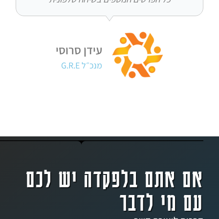
עידן סרוסי
מנכ״ל G.R.E
אתם בלפקדה יש לכם
מי לדבר