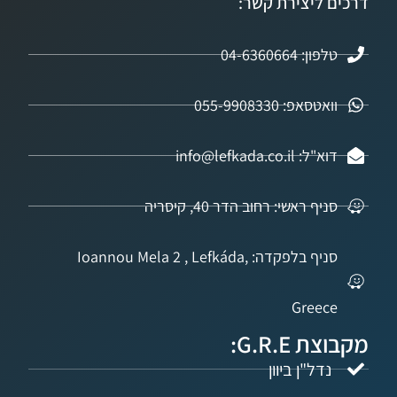
ליצירת קשר:
04-6360664
אפ: 055-9908330
info@lefkada.co.
 ראשי: רחוב הדר 40, קיסריה
סניף בלפקדה: Ioannou Mela 2 , Lefkáda,
Gree
G.R.:
ל"ן ביוון