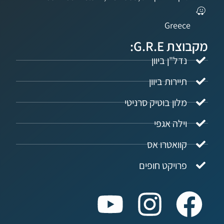
Gree
G.R.:
ל"ן ביוון
ירות ביוון
ון בוטיק סרניטי
לה אגפי
ואטרו אס
ויקט חופים