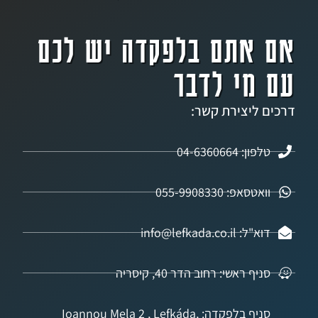
אתם בלפקדה יש לכם
מי לדבר
ליצירת קשר:
04-6360664
אפ: 055-9908330
info@lefkada.co.
 ראשי: רחוב הדר 40, קיסריה
סניף בלפקדה: Ioannou Mela 2 , Lefkáda,