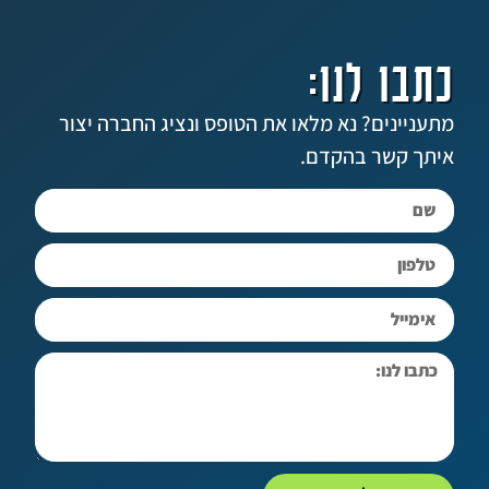
 לנו:
ים? נא מלאו את הטופס ונציג החברה יצור
שר בהקדם.