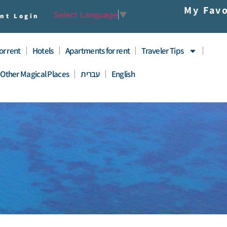
My Favo
Select Language
▼
nt Login
for rent
Hotels
Apartments for rent
Traveler Tips
English
עברית
Other Magical Places