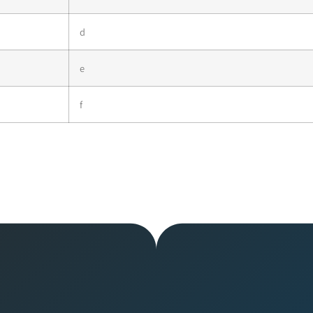
d
e
f