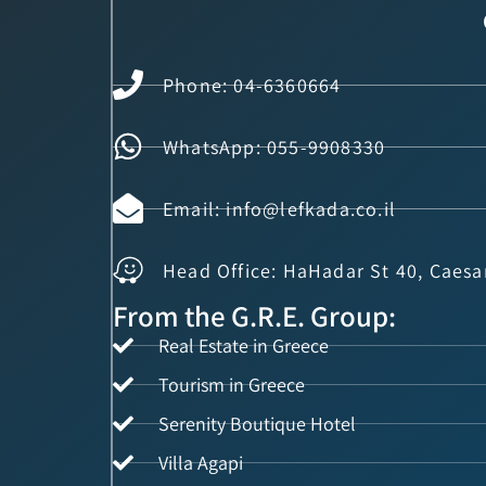
Phone: 04-6360664
WhatsApp: 055-9908330
Email: info@lefkada.co.il
Head Office: HaHadar St 40, Caesa
From the G.R.E. Group:
Real Estate in Greece
Tourism in Greece
Serenity Boutique Hotel
Villa Agapi