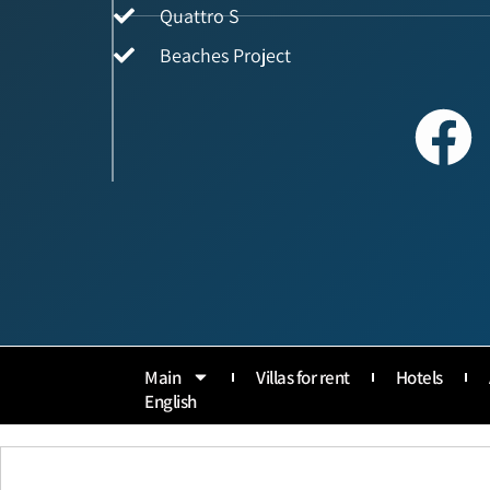
Quattro S
Beaches Project
Main
Villas for rent
Hotels
English