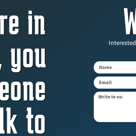
re in
W
, you
Interested
eone
lk to