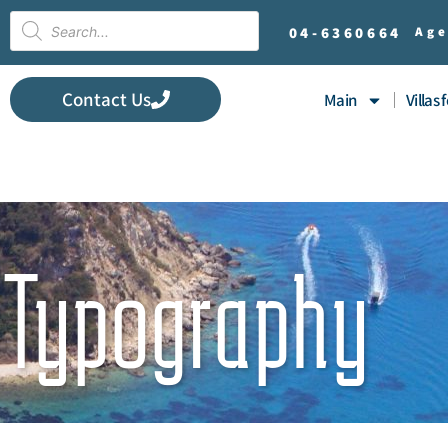
04-
6360664
Age
Contact Us
Main
Villas 
Typography