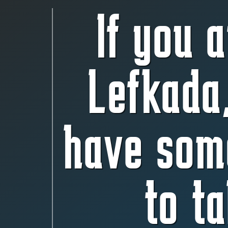
If you a
Lefkada
have som
to ta