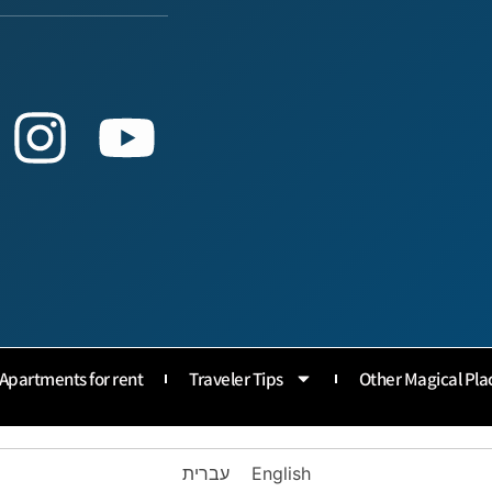
Apartments for rent
Traveler Tips
Other Magical Pla
English
עברית